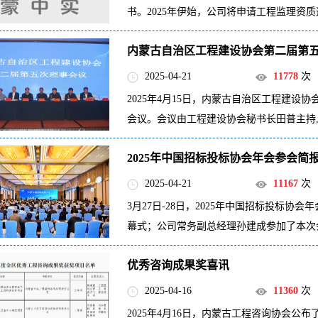
书。2025年伊始，公司将申请工程监理资
内蒙古自治区工程建设协会第二届第
2025-04-21
11778
次
2025年4月15日，内蒙古自治区工程建设
会议。会议由工程建设协会秘书长田普主持
2025年中国招标投标协会年会参会简
2025-04-21
11167
次
3月27日-28日，2025年中国招标投标
幕式；公司常务副总经理孙建成参加了本次
优秀咨询成果奖喜讯
2025-04-16
11360
次
2025年4月16日，内蒙古工程咨询协会公