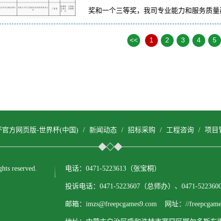
奖和一个三等奖，我司专业能力和服务质量
<<
1
2
3
4
5
杯官方网页版-世界杯(中国)
/
新闻动态
/
招标采购
/
工程咨询
/
项目
 reserved.
电话：0471-5223613（张宝桐）
投诉电话：0471-5223607（总师办）、0471-522
邮箱：imzs@freepcgames9.com 网址：//freepcgames