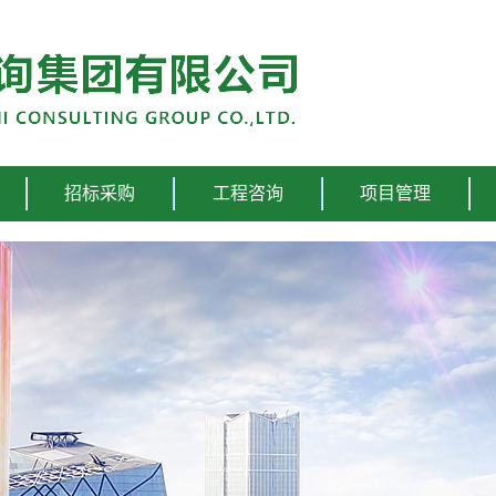
招标采购
工程咨询
项目管理