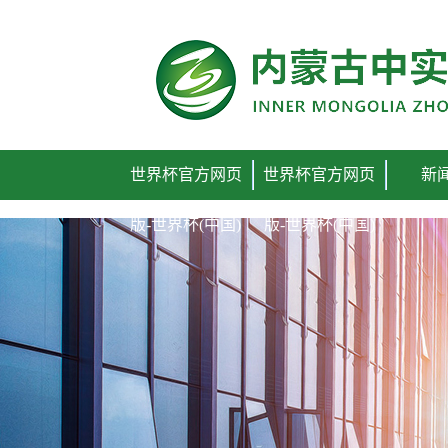
世界杯官方网页版
世界杯官方网页
世界杯官方网页
新
版-世界杯(中国)
版-世界杯(中国)