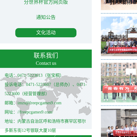
分世界杯官方网页版
通知公告
文化活动
联系我们
Contact us
电话：0471-5223613（张宝桐）
投诉电话：0471-5223607（总师办）、0471-
5223600（经营管理部）
邮箱：imzs@freepcgames9.com
网址：//freepcgames9.com/
地址：内蒙古自治区呼和浩特市赛罕区鄂尔
多斯东街12号银联大厦10层