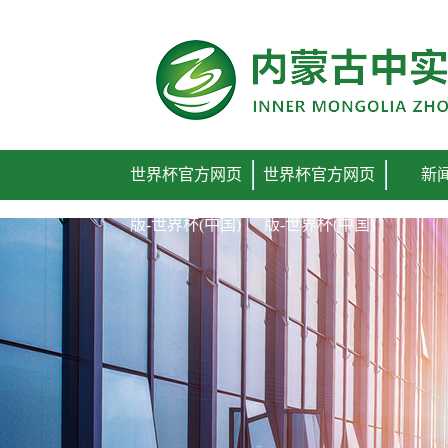
世界杯官方网页版
世界杯官方网页
世界杯官方网页
新
版-世界杯(中国)
版-世界杯(中国)