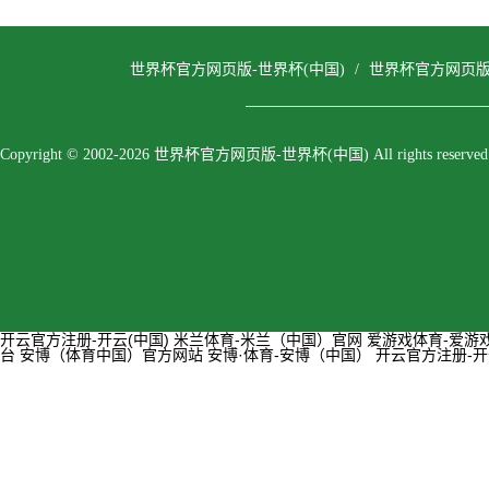
世界杯官方网页版-世界杯(中国)
/
世界杯官方网页版
Copyright © 2002-2026 世界杯官方网页版-世界杯(中国) All rights reserved
开云官方注册-开云(中国)
米兰体育-米兰（中国）官网
爱游戏体育-爱游戏
台
安博（体育中国）官方网站
安博·体育-安博（中国）
开云官方注册-开