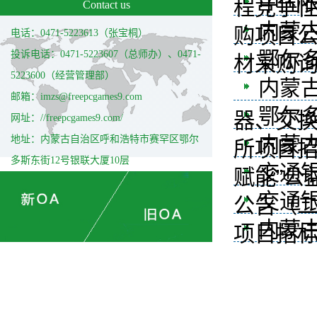
中国
程竞争
Contact us
内蒙
购项目
电话：0471-5223613（张宝桐）
鄂尔
投诉电话：0471-5223607（总师办）、0471-
材采购
5223600（经营管理部）
内蒙
邮箱：imzs@freepcgames9.com
鄂尔
器、交
网址：//freepcgames9.com/
内蒙古
地址：内蒙古自治区呼和浩特市赛罕区鄂尔
所项目
多斯东街12号银联大厦10层
交通
赋能”公
交通
公告（
内蒙古
项目招