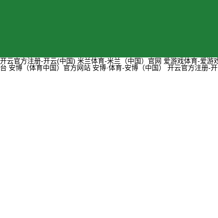
开云官方注册-开云(中国)
米兰体育-米兰（中国）官网
爱游戏体育-爱游戏
台
安博（体育中国）官方网站
安博·体育-安博（中国）
开云官方注册-开