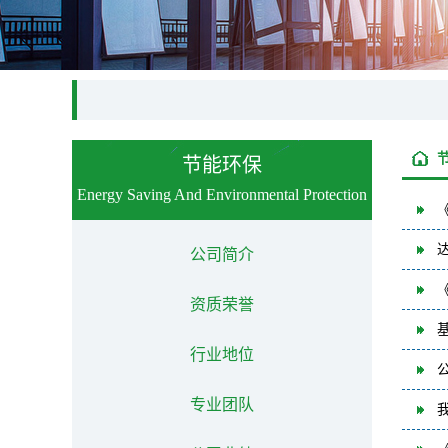
节能环保
Energy Saving And Environmental Protection
公司简介
资质荣誉
行业地位
专业团队