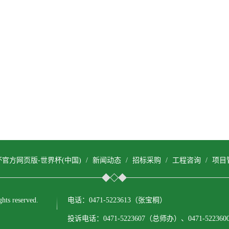
杯官方网页版-世界杯(中国)
/
新闻动态
/
招标采购
/
工程咨询
/
项目
 reserved.
电话：0471-5223613（张宝桐）
投诉电话：0471-5223607（总师办）、0471-522