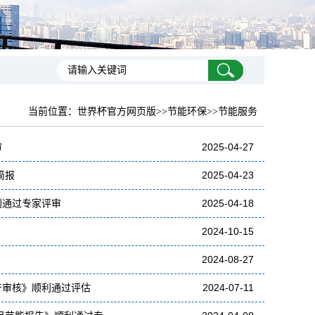
当前位置：
世界杯官方网页版
>>节能环保>>节能服务
审
2025-04-27
简报
2025-04-23
利通过专家评审
2025-04-18
2024-10-15
2024-08-27
产审核》顺利通过评估
2024-07-11