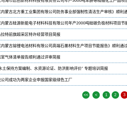
《乌海市启创新材料科技有限责任公司年产3000吨苯肼等精细化工产品项
《内蒙古北方重工业集团有限公司防务事业部强制性清洁生产审核》顺利
《内蒙古硅源新能电子材料科技有限公司年产2000吨硅碳负极材料项目节
乌拉特前旗超采区特许经营项目简报
《内蒙古镕锂电池材料有限公司高端石墨材料生产项目节能报告》顺利通
温室气体清单报告顺利通过评审简报
“水土保持方案编制、水资源论证、防洪影响评价” 专题培训简报
我公司成功为两家企业申报国家级绿色工厂
<<
<
1
2
3