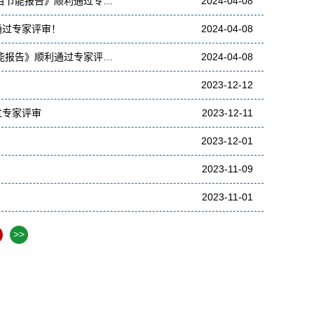
目节能报告》顺利通过专…
2024-04-08
通过专家评审！
2024-04-08
能报告》顺利通过专家评…
2024-04-08
2023-12-12
过专家评审
2023-12-11
2023-12-01
2023-11-09
2023-11-01
>>