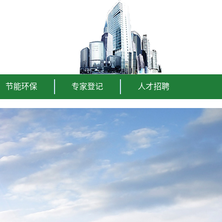
节能环保
专家登记
人才招聘