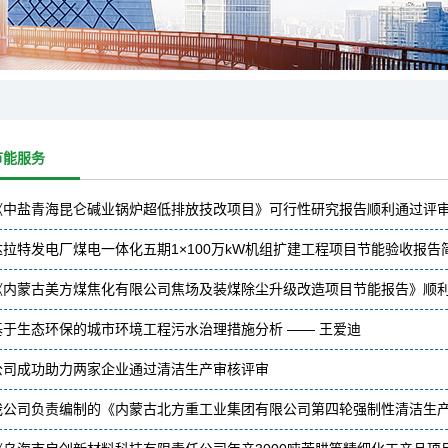
节能服务
《中盐青海昆仑碱业锅炉超低排放技改项目》可行性研究报告顺利通过评
达拉特发电厂煤电一体化五期1×100万kW机组扩建工程项目节能验收报告
《内蒙古美方煤焦化有限公司焦场及装煤除尘升级改造项目节能报告》顺
基于生态环保的城市环境工程污水治理措施分析 —— 王爱迪
公司成功助力两家企业通过清洁生产审核评审
我公司负责编制的《内蒙古北方重工业集团有限公司第四轮强制性清洁生