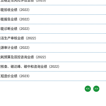
社会稳定性风险评估业绩（2023）
节能验收业绩（2022）
节能报告业绩（2022）
节能诊断业绩（2022）
清洁生产审核业绩（2022）
能源审计业绩（2022）
能耗预算及双控咨询业绩（2022）
碳核查、碳达峰、碳中和咨询业绩（2022）
工程造价业绩（2023）
<<
>>