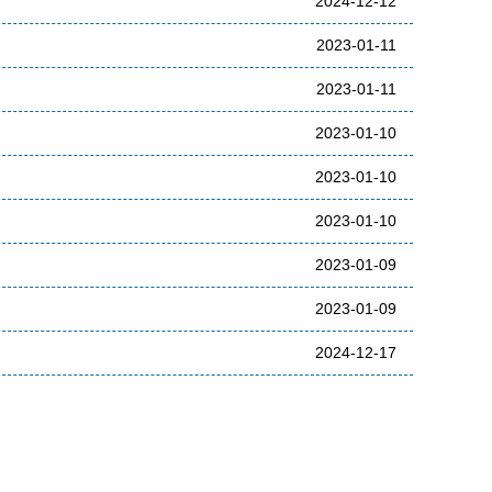
2024-12-12
2023-01-11
2023-01-11
2023-01-10
2023-01-10
2023-01-10
2023-01-09
2023-01-09
2024-12-17