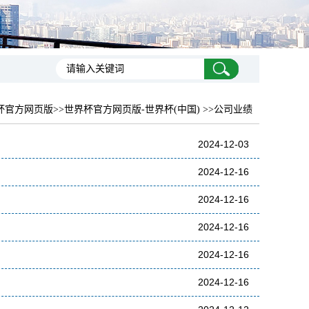
杯官方网页版
>>世界杯官方网页版-世界杯(中国) >>公司业绩
2024-12-03
2024-12-16
2024-12-16
2024-12-16
2024-12-16
2024-12-16