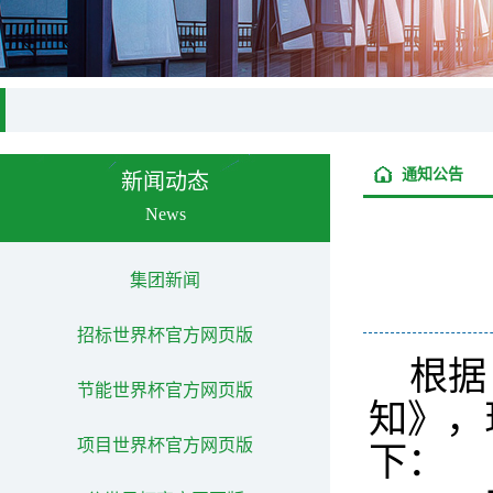
通知公告
新闻动态
News
集团新闻
招标世界杯官方网页版
根据
节能世界杯官方网页版
知》，
项目世界杯官方网页版
下：