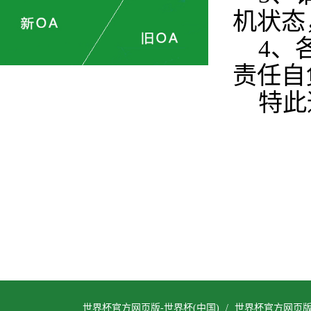
机状态
4、
责任自
特此
世界杯官方网页版-世界杯(中国)
/
世界杯官方网页版