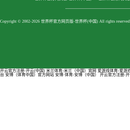
Copyright © 2002-2026 世界杯官方网页版-世界杯(中国) All rights reserved
开云官方注册-开云(中国)
米兰体育-米兰（中国）官网
爱游戏体育-爱游戏
台
安博（体育中国）官方网站
安博·体育-安博（中国）
开云官方注册-开