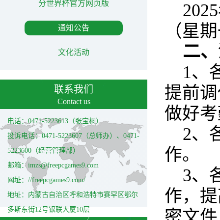
分世界杯官方网页版
20
（星期
通知公告
二、
文化活动
1、
提前调
联系我们
Contact us
做好考
电话：0471-5223613（张宝桐）
2、
投诉电话：0471-5223607（总师办）、0471-
作。
5223600（经营管理部）
邮箱：imzs@freepcgames9.com
3、
网址：//freepcgames9.com/
作，提
地址：内蒙古自治区呼和浩特市赛罕区鄂尔
多斯东街12号银联大厦10层
密文件