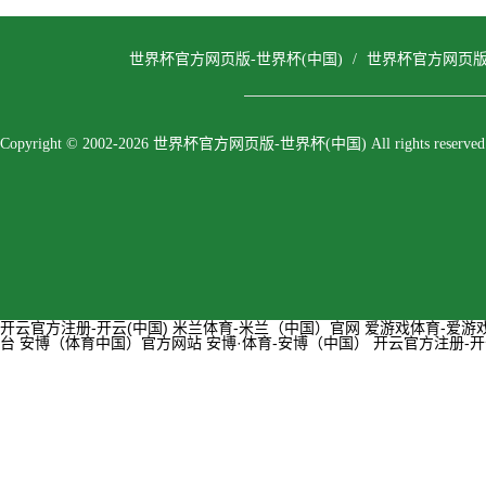
世界杯官方网页版-世界杯(中国)
/
世界杯官方网页版
Copyright © 2002-2026 世界杯官方网页版-世界杯(中国) All rights reserved
开云官方注册-开云(中国)
米兰体育-米兰（中国）官网
爱游戏体育-爱游戏
台
安博（体育中国）官方网站
安博·体育-安博（中国）
开云官方注册-开