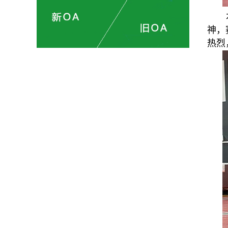
神，
热烈