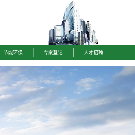
节能环保
专家登记
人才招聘