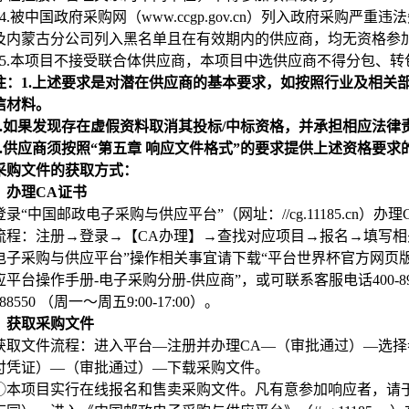
4.
被中国政府采购网（www.ccgp.gov.cn）列入政府采购
及内蒙古分公司列入黑名单且在有效期内的供应商，均无资格参
5.
本项目不接受联合体供应商，本项目中选供应商不得分包、转
注：1.上述要求是对潜在供应商的基本要求，如按照行业及相关
信材料。
.
如果发现存在虚假资料取消其投标/中标资格，并承担相应法律
.
供应商须按照“第五章 响应文件格式”的要求提供上述资格要
采购文件的获取方式：
）办理CA证书
登录“中国邮政电子采购与供应平台”（网址：//cg.11185.cn）办
流程：注册→登录→【CA办理】→查找对应项目→报名→填写相
电子采购与供应平台”操作相关事宜请下载“平台世界杯官方网页
平台操作手册-电子采购分册-供应商”，或可联系客服电话400-898-888
888550 （周一～周五9:00-17:00）
。
）获取采购文件
获取文件流程：进入平台—注册并办理CA—（审批通过）—选
付凭证）—（审批通过）—下载采购文件。
①本项目实行在线报名和售卖采购文件。凡有意参加响应者，请