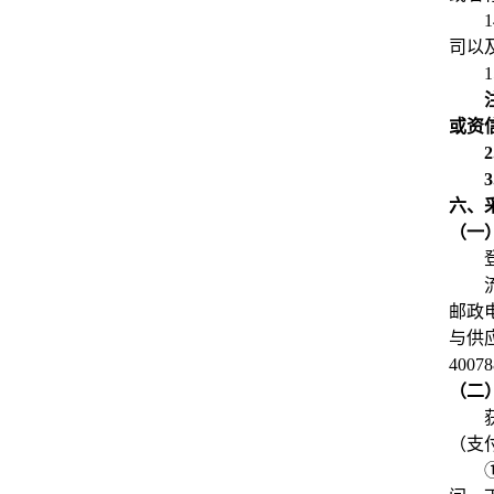
1
司以
1
或资
2
3
六、
（一
邮政
与供应
4007
（二
（支