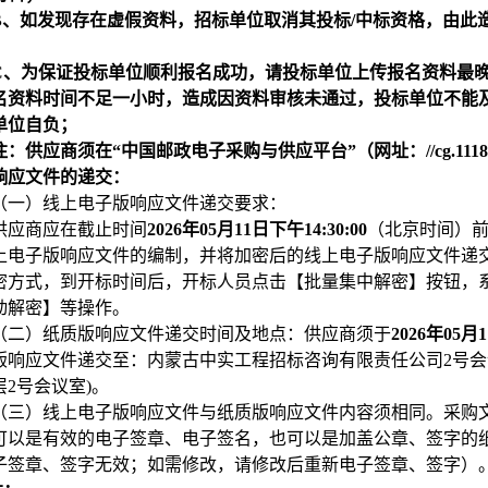
B
、如发现存在虚假资料，招标单位取消其投标/中标资格，由此
C
、为保证投标单位顺利报名成功，请投标单位上传报名资料最
名资料时间不足一小时，造成因资料审核未通过，投标单位不能
单位自负；
注：供应商须在“中国邮政电子采购与供应平台”（网址：//cg.111
响应文件的递交：
（一）线上电子版响应文件递交要求：
供应商应在截止时间
2026
年05月11日下午14:30:00
（北京时间）前
上电子版响应文件的编制，并将加密后的线上电子版响应文件递交
密方式，到开标时间后，开标人员点击【批量集中解密】按钮，
动解密】等操作。
（二）
纸质版响应文件递交时间及地点：供应商须于
2026
年05月
版响应文件递交至：内蒙古中实工程招标咨询有限责任公司2号会
层2号会议室)。
（三）线上电子版响应文件与纸质版响应文件内容须相同。采购
可以是有效的电子签章、电子签名，也可以是加盖公章、签字的
子签章、签字无效；如需修改，请修改后重新电子签章、签字）