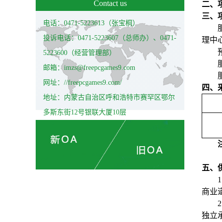
Contact us
二、项
三、
电话：0471-5223613（张宝桐）
投诉电话：0471-5223607（总师办）、0471-
理中
5223600（经营管理部）
邮箱：imzs@freepcgames9.com
网址：//freepcgames9.com/
四、
地址：内蒙古自治区呼和浩特市赛罕区鄂尔
多斯东街12号银联大厦10层
五、
1
商业
2
独立