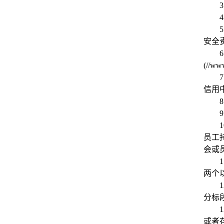
3
4
5
安全
6
(//w
7
信用
8
9
1
员工
会或
1
两个
1
分标
1
或者