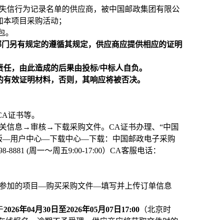
严重违法失信行为记录名单的供应商，被中国邮政集团有限公
加本项目采购活动；
包。
部门另有规定的遵循其规定，供应商应提供相应的证明
责任，由此造成的后果由投标/中标人自负。
求的有效证明材料，否则，其响应将被否决。
理CA证书等。
关信息→审核→下载采购文件。CA证书办理、“中国
版—用户中心—下载中心—下载：中国邮政电子采购
1 (周一～周五9:00-17:00）
CA
客服电话：
择参加的项目—购买采购文件—填写并上传订单信息
于
2026年04月30日至2026年05月07日17:00
（北京时