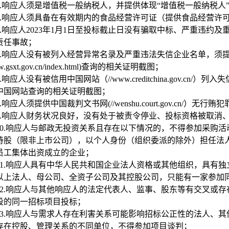
.
响应人须是增值税一般纳税人，并提供体现“增值税一般纳税人
.
响应人须具备在有效期内的食品经营许可证（提供食品经营许
.
响应人2023年1月1日至投标截止日没有骗取中标、严重违约
责任事故；
.
响应人没有被列入经营异常名录及严重违法失信企业名单，须
ww.gsxt.gov.cn/index.html)查询的相关证明截图；
.
响应人没有被信用中国网站（//www.creditchina.gov.
中国网站查询的相关证明截图；
.
响应人须提供中国裁判文书网(//wenshu.court.gov.cn/）
.
响应人财务状况良好，没有处于被责令停业、投标资格被取消
0.
响应人与邮政无投资关系且存在以下情况的，不得参加采购活
持股（限非上市公司），以个人身份（组织委派的除外）担任法
员工集体出资成立的企业；
1.
响应人具有中华人民共和国企业法人资格或其他组织，具有独
以上法人、母公司、全资子公司及其控股公司，只能有一家参加
2.
响应人与其他响应人的法定代表人、监事、股东等有交叉或存
段的同一招标项目投标；
3.
响应人与需求人存在利害关系可能影响招标公正性的法人、其
存在控股、管理关系的不同单位，不得参加项目谈判；