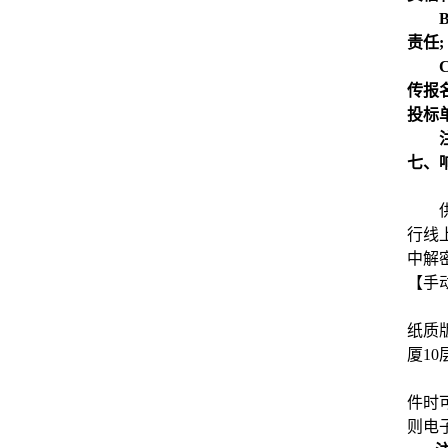
责任;
传报
投标
七、
行线
中解
【手
纸质
厦10
件时
则电