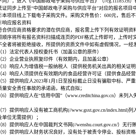
下同），进入《中国邮政电子采购与供应平台》（//cg.11185.
凭证同步上传至“中国邮政电子采购与供应平台”对应的报名项目
②本项目线上下载电子采购文件。采购文件售价：600元，售后
③响应报名资料
符合供应商资格要求的潜在供应商，报名需上传下列有效证明资
照顺序将所有报名资料扫描成连页的PDF格式上传即可，上传时
不全者将被拒绝接收，所提供的资质文件中如有虚假情况，一经
（1）法定代表人授权委托书（加盖公章的原件）
（2）企业营业执照复印件（有效期内，且加盖公章）
（3）响应人为增值税一般纳税人（提供税务机关出具的相关证
（4）响应人须提供在有效期内的食品经营许可证（提供食品经
（5）提供响应人2023年1月1日至投标截止日没有骗取中标、
质量安全责任事故的承诺函，格式自拟；
（6）提供响应人在“信用中国”（www.creditchina.gov.
；
（7）提供响应人没有被工商机构(//www.gsxt.gov.cn/inde
业单位无需提供）；
（8）提供响应人在中国裁判文书网(//wenshu.court.gov.cn
（9）提供响应人财务状况良好，没有处于被责令停业、投标资