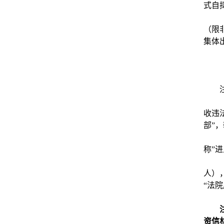
式自
（限
集体
收违
部”
称”
人）
“法
资信