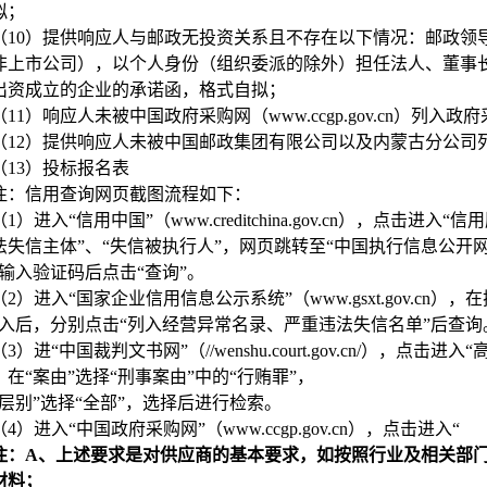
拟；
（10）提供响应人与邮政无投资关系且不存在以下情况：邮政领
非上市公司），以个人身份（组织委派的除外）担任法人、董事
出资成立的企业的承诺函，格式自拟；
（11）响应人未被中国政府采购网（www.ccgp.gov.cn）
（12）提供响应人未被中国邮政集团有限公司以及内蒙古分公司
（13）投标报名表
注：信用查询网页截图流程如下：
（1）进入“信用中国”（www.creditchina.gov.cn），点
法失信主体”、“失信被执行人”，网页跳转至“中国执行信息公开网
，输入验证码后点击“查询”。
（2）进入“国家企业信用信息公示系统”（www.gsxt.gov.cn
进入后，分别点击“列入经营异常名录、严重违法失信名单”后查询
（3）进“中国裁判文书网”（//wenshu.court.gov.cn/），
，在“案由”选择“刑事案由”中的“行贿罪”，
院层别”选择“全部”，选择后进行检索。
（4）进入“中国政府采购网”（www.ccgp.gov.cn），点击进入“
注：A、上述要求是对供应商的基本要求，如按照行业及相关部
材料；