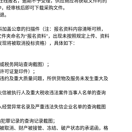
cn）在线报名，逾期不予受理，供应商应将获取文件时的
中，经审核后即可下载采购文件。
不退。
料加盖公章的扫描件（注：报名资料内容清晰可辨，
文件夹命名为“报名资料”，出现未按照规定上传、资料
发现将被取消投标资格），具体如下：
明或税务网站查询截图）；
营许可证复印件）；
严重违约及重大质量问题，所供货物及服务未发生重大及
cn）未列入失信被执行人及重大税收违法案件当事人名单的查询
x.html)列入经营异常名录及严重违法失信企业名单的查询截图
/）无行贿犯罪记录的查询记录截图；
格被取消、财产被接管、冻结、破产状态的承诺函，格