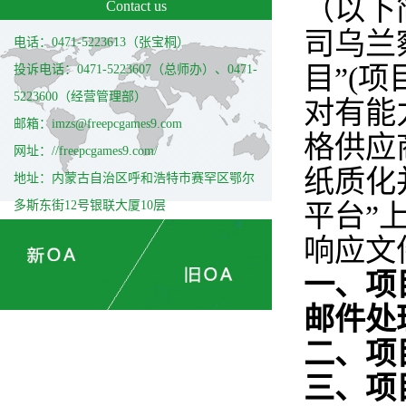
（以下
Contact us
司乌兰
电话：0471-5223613（张宝桐）
目”(项
投诉电话：0471-5223607（总师办）、0471-
5223600（经营管理部）
对有能
邮箱：imzs@freepcgames9.com
格供应
网址：//freepcgames9.com/
纸质化
地址：内蒙古自治区呼和浩特市赛罕区鄂尔
多斯东街12号银联大厦10层
平台”
响应文
一、项
邮件处
二、项目
三、项