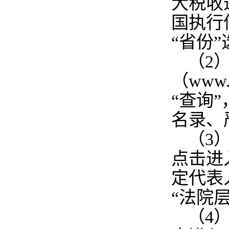
大税收
国执行
“省份
（2
（www
“查询
名录、
（3）
点击进
定代表
“法院
（4）