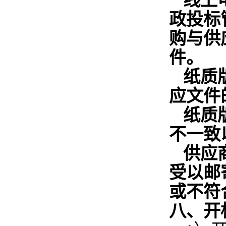
线上
政投标
购与供应
件。
纸质
应文件
纸质
不一致
供应
受以邮
或不符
八、开