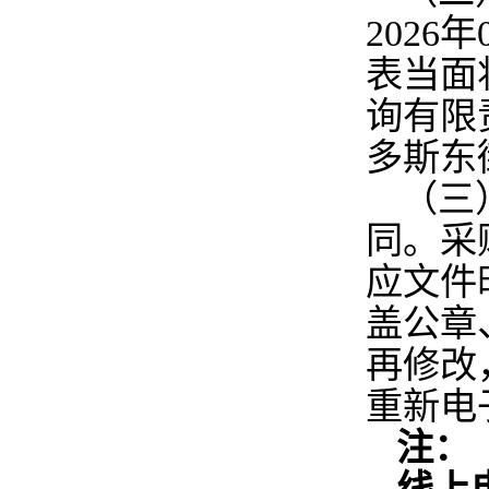
2026年
表当面
询有限
多斯东
（三
同。采
应文件
盖公章
再修改
重新电
注：