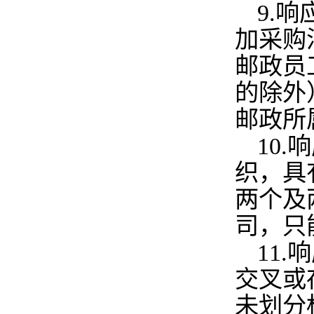
9.
响
加采购
邮政员
的除外
邮政所
10.
响
织，具
两个及
司，只
11.
响
交叉或
未划分