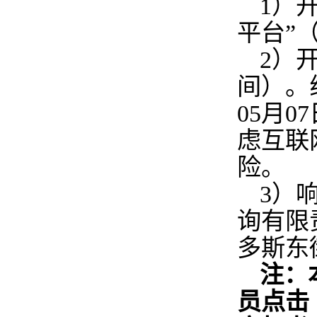
1
）
平台”（
2
）开
间）。
05月0
虑互联
险。
3
）
询有限
多斯东
注：
员点击