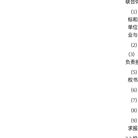
联合
（1
标和
单位
业与
（2
（3
负责
（5
权书
（6
（7
（8
（9
求报