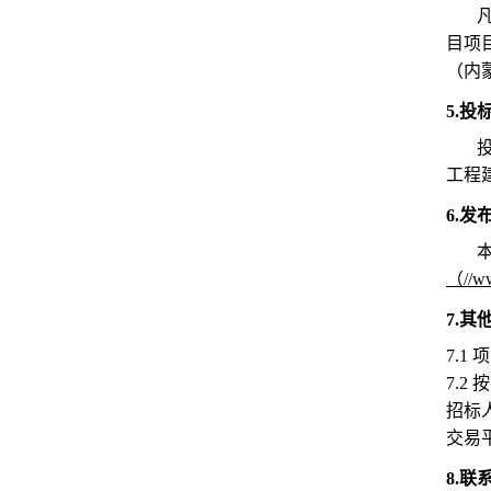
目项
（内
5.
工程
6.
（
//w
7.其
7.1
项
7.2
按
招标
交易
8.联