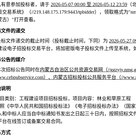
凡有意参加投标者，请于
2026-05-07 00:00
至
2026-05-12 23:59
（
目交易系统》（
//219.148.175.179:9443/tpbidder
），领取格式为
"nm
蒙古）
"
打开查看。
投标文件的递交
投标文件递交的截止时间（投标截止时间，下同）为
2026-05-27 0
建设电子招投标交易平台，将加密版电子投标文件上传至系统，
发布公告的媒介
本次招标公告同时在
内蒙古自治区公共资源交易网（
//ggzyjy.nmg.
ww.cebpubservice.com
）、内蒙古招标投标公共服务平台（
//www.
他说明
目类别：工程建设项目招标投标，项目内容：林业和草原工程
照《中华人民共和国招标投标法》《电子招标投标办法》（国家
人和中标人应当自中标通知书发出之日起三十日内，按照招标文
平台在线签订或备案交易合同。
系方式