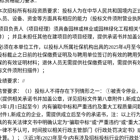
 投标资格能力要求：
2.1本次招标所有标段资质要求：投标人为在中华人民共和国境内
人员、设备、资金等方面具有相应的能力（投标文件须附营业执照
2.2.项目负责人（项目经理）须具备园林或林业或园林绿化工程
件）；并且未担任其他在建项目的项目经理，提供承诺书并加盖
2.3必须在本单位工作，以投标人所属社保机构出具的2025年4
投标截止之日前的社保缴费证明及与聘用单位签订的有效的聘用
保的有效证明材料；退休人员无需提供社保缴费证明，需提供有
标文件须附扫描件）；
4业绩要求：//
2.5信誉要求：（1）投标人不得存在下列情形之一： ①被责令
（提供相关承诺书并加盖公章，详见招标文件第八章附件1,新成
023年1月1日起至今）内有骗取中标和严重违约及重大工程质量
附件1,新成立的企业，需提供成立后至今的承诺书，注：以上行
具的有关法律文书中明确认定为“骗取中标”或“严重违约”或“重
一律不予认可，时间按以相关行政主管部门《行政处罚决定书》
计算。）； ③近3年(2023年至今)内有涉及招标投标行业的行