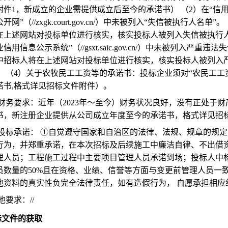
件1，新成立的企业需提供成立后至今的承诺书） （2）在“信用中国”网站（/
开网”（//zxgk.court.gov.cn/）中未被列入“失信被执
在上述网站对投标单位进行核实，核实投标人被列入失信被执行人
信用信息公示系统”（//gsxt.saic.gov.cn/）中未被列入
中招标人将在上述网站对投标单位进行核实，核实投标人被列入
。 （4）关于农牧民工工资等的承诺书：投标企业须对“农民工
诺书,格式详见招标文件附件）。
2.6.财务要求：近年（2023年～至今）财务状况良好，没有正
书，新注册企业提供从公司成立年度至今的承诺书，格式详见招
2.7投标承诺： ①自觉遵守国家和自治区的法律、法规、规章的
行为，并郑重承诺，在本次招标及后续施工中廉洁自律、不出借
理人员；工程施工过程中主要项目管理人员承诺到场；投标人中
员数量的50%且在资格、业绩、信誉等方面与变更前管理人员一
他资料的真实性负完全法律责任，如有造假行为， 自愿承担相应
其他要求：//
招标文件的获取