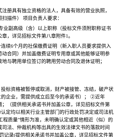
正式注册具有独立资格的法人，具备有效的营业执照，
扫描件） 项目负责人要求：
相关专业副高级（含）以上职称（投标文件须附职称证书
公章，详见招标文件第八章附件1。
月至今连续6个月的社保缴费证明（新入职人员要求提供入
劳动合同）并加盖缴费证明专用章或其他能够证明参
效地与聘用单位签订的聘用劳动合同及退休证明；
停业，投标资格被暂停或取消，财产被接管、冻结，破产状
立的企业，需提供成立后至今的承诺书）； ②近年
问题；（提供相关承诺书并加盖公章，详见招标文件第
为认定均以相关行业主管部门的行政处罚决定或司法机
大工程质量”情形为准，未明确认定或其他相近（似）的
或司法、仲裁机构等出具的生效法律文书的落款时间
政处罚记录(提供相关承诺书并加盖公章，详见招标文件第