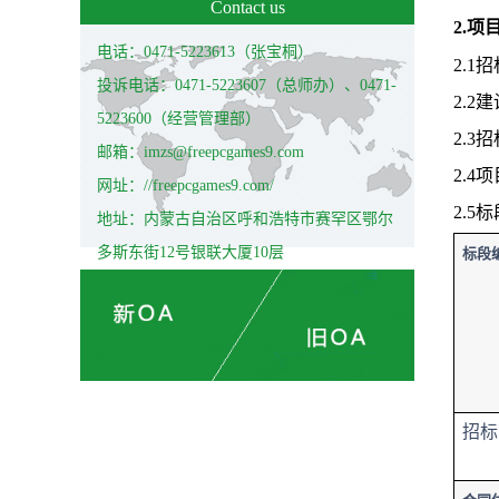
Contact us
2.
电话：0471-5223613（张宝桐）
2.
投诉电话：0471-5223607（总师办）、0471-
2.
5223600（经营管理部）
2.
邮箱：imzs@freepcgames9.com
2.4
网址：//freepcgames9.com/
2.5
地址：内蒙古自治区呼和浩特市赛罕区鄂尔
多斯东街12号银联大厦10层
标段
招标