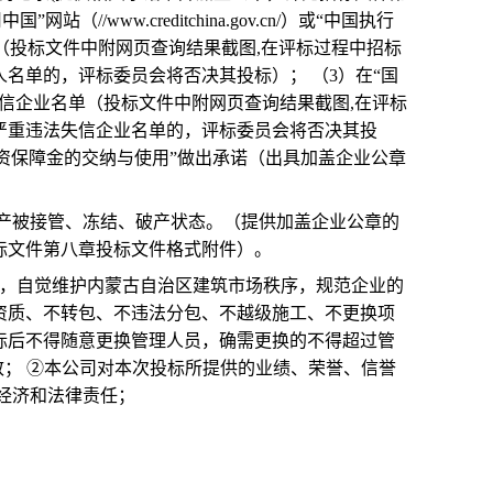
/www.creditchina.gov.cn/）或“中国执行
行人名单”。（投标文件中附网页查询结果截图,在评标过程中招标
名单的，评标委员会将否决其投标）； （3）在“国
严重违法失信企业名单（投标文件中附网页查询结果截图,在评标
严重违法失信企业名单的，评标委员会将否决其投
工资保障金的交纳与使用”做出承诺（出具加盖企业公章
处于财产被接管、冻结、破产状态。（提供加盖企业公章的
标文件第八章投标文件格式附件）。
规定，自觉维护内蒙古自治区建筑市场秩序，规范企业的
资质、不转包、不违法分包、不越级施工、不更换项
标后不得随意更换管理人员，确需更换的不得超过管
致； ②本公司对本次投标所提供的业绩、荣誉、信誉
经济和法律责任；