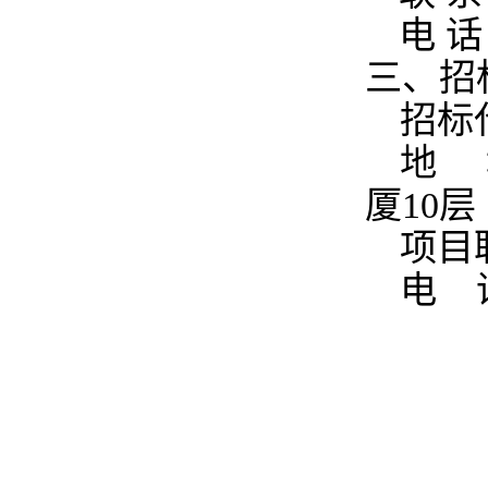
电 话：
三、招
招标
地 
厦10层
项目
电 话