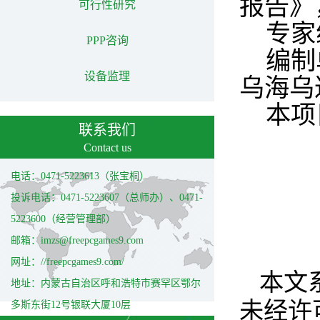
报告》
可行性研究
专家
PPP咨询
编制
设备监理
乌海乌
本项
联系我们
Contact us
电话：0471-5223613（张宝桐）
投诉电话：0471-5223607（总师办）、0471-
5223600（经营管理部）
邮箱：imzs@freepcgames9.com
网址：//freepcgames9.com/
本文
地址：内蒙古自治区呼和浩特市赛罕区鄂尔
未经许
多斯东街12号银联大厦10层