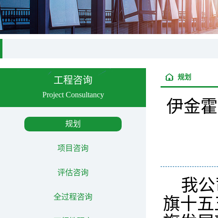
规划
工程咨询
Project Consultancy
伊金霍
规划
项目咨询
评估咨询
我公
全过程咨询
旗十五