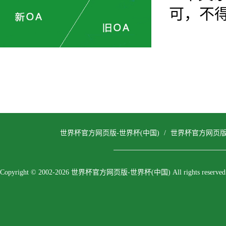
可，不
世界杯官方网页版-世界杯(中国)
/
世界杯官方网页版
Copyright © 2002-2026 世界杯官方网页版-世界杯(中国) All rights reserved