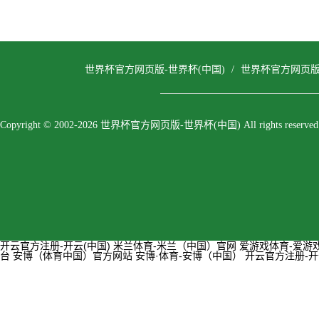
世界杯官方网页版-世界杯(中国)
/
世界杯官方网页版
Copyright © 2002-2026 世界杯官方网页版-世界杯(中国) All rights reserved
开云官方注册-开云(中国)
米兰体育-米兰（中国）官网
爱游戏体育-爱游戏
台
安博（体育中国）官方网站
安博·体育-安博（中国）
开云官方注册-开