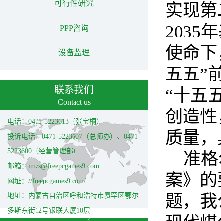
可行性研究
实现第
203
PPP咨询
使命下
设备监理
五五”
联系我们
“十五
Contact us
创造性
电话：0471-5223613（张宝桐）
质量，
投诉电话：0471-5223607（总师办）、0471-
5223600（经营管理部）
准格
邮箱：imzs@freepcgames9.com
案》的
网址：//freepcgames9.com/
地址：内蒙古自治区呼和浩特市赛罕区鄂尔
题，我
多斯东街12号银联大厦10层