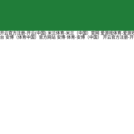
开云官方注册-开云(中国)
米兰体育-米兰（中国）官网
爱游戏体育-爱游戏
台
安博（体育中国）官方网站
安博·体育-安博（中国）
开云官方注册-开