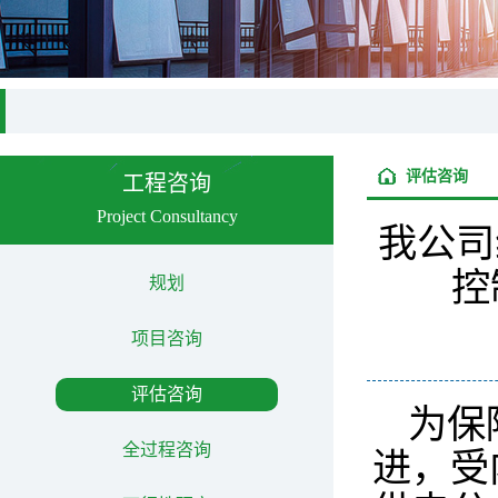
评估咨询
工程咨询
Project Consultancy
我公司
控
规划
项目咨询
评估咨询
为保
全过程咨询
进，受