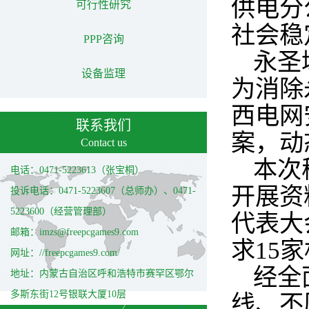
供电分
可行性研究
社会稳
PPP咨询
永圣
设备监理
为消除
西电网
联系我们
案，动
Contact us
本次
电话：0471-5223613（张宝桐）
开展资
投诉电话：0471-5223607（总师办）、0471-
5223600（经营管理部）
代表大
邮箱：imzs@freepcgames9.com
求15
网址：//freepcgames9.com/
经全
地址：内蒙古自治区呼和浩特市赛罕区鄂尔
多斯东街12号银联大厦10层
线、不