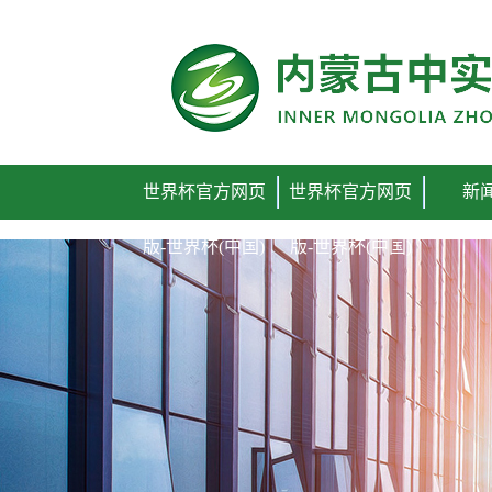
世界杯官方网页版
世界杯官方网页
世界杯官方网页
新
版-世界杯(中国)
版-世界杯(中国)