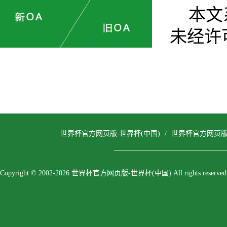
本文
未经许
世界杯官方网页版-世界杯(中国)
/
世界杯官方网页版
Copyright © 2002-2026 世界杯官方网页版-世界杯(中国) All rights reserved