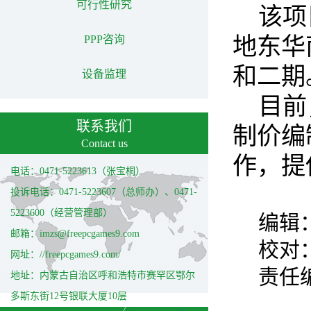
可行性研究
该项
PPP咨询
地东华
和二期
设备监理
目前
联系我们
制价编
Contact us
作，提
电话：0471-5223613（张宝桐）
投诉电话：0471-5223607（总师办）、0471-
5223600（经营管理部）
编辑
邮箱：imzs@freepcgames9.com
校对
网址：//freepcgames9.com/
责任
地址：内蒙古自治区呼和浩特市赛罕区鄂尔
多斯东街12号银联大厦10层