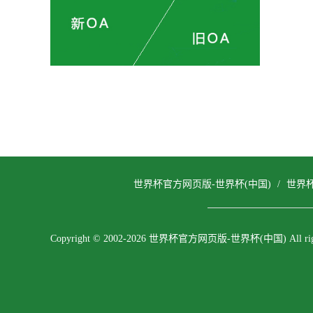
世界杯官方网页版-世界杯(中国)
/
世界
Copyright © 2002-2026 世界杯官方网页版-世界杯(中国) All rights