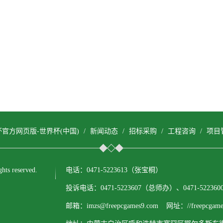
杯官方网页版-世界杯(中国)
/
新闻动态
/
招标采购
/
工程咨询
/
项目
 reserved.
电话：0471-5223613（张宝桐）
投诉电话：0471-5223607（总师办）、0471-522
邮箱：imzs@freepcgames9.com 网址：//freepcgames