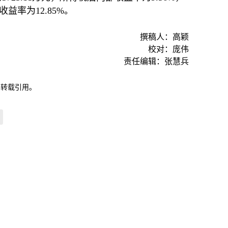
收益率为12.85%。
撰稿人：高颖
校对：庞伟
责任编辑：张慧兵
自转载引用。