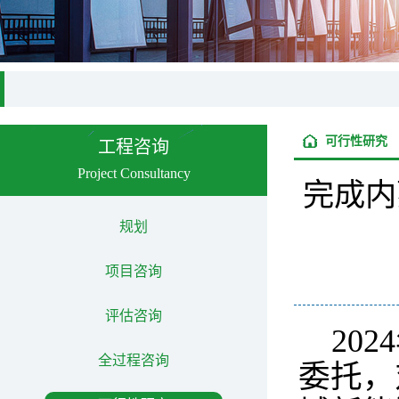
可行性研究
工程咨询
Project Consultancy
完成内
规划
项目咨询
评估咨询
20
全过程咨询
委托，