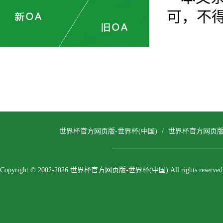
可，不
世界杯官方网页版-世界杯(中国)
/
世界杯官方网页版
Copyright © 2002-2026 世界杯官方网页版-世界杯(中国) All rights reserved