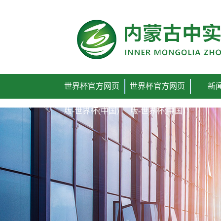
世界杯官方网页版
世界杯官方网页
世界杯官方网页
新
版-世界杯(中国)
版-世界杯(中国)