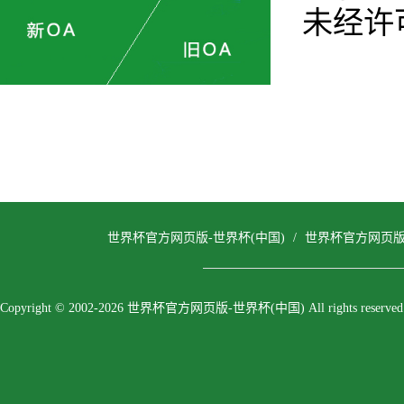
未经许
世界杯官方网页版-世界杯(中国)
/
世界杯官方网页版
Copyright © 2002-2026 世界杯官方网页版-世界杯(中国) All rights reserved