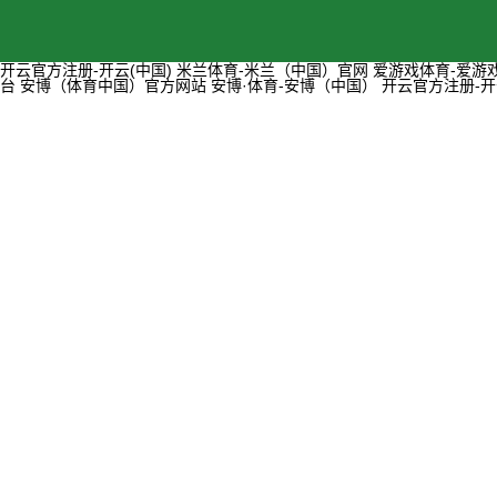
开云官方注册-开云(中国)
米兰体育-米兰（中国）官网
爱游戏体育-爱游戏
台
安博（体育中国）官方网站
安博·体育-安博（中国）
开云官方注册-开