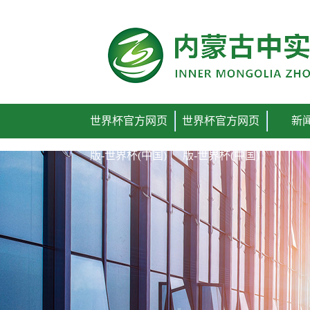
世界杯官方网页版
世界杯官方网页
世界杯官方网页
新
版-世界杯(中国)
版-世界杯(中国)