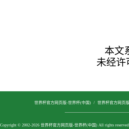
本文
未经许
世界杯官方网页版-世界杯(中国)
/
世界杯官方网页版
Copyright © 2002-2026 世界杯官方网页版-世界杯(中国) All rights reserved