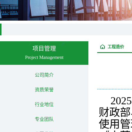
工程造价
项目管理
Project Management
公司简介
资质荣誉
2025
行业地位
财政部
专业团队
使用管