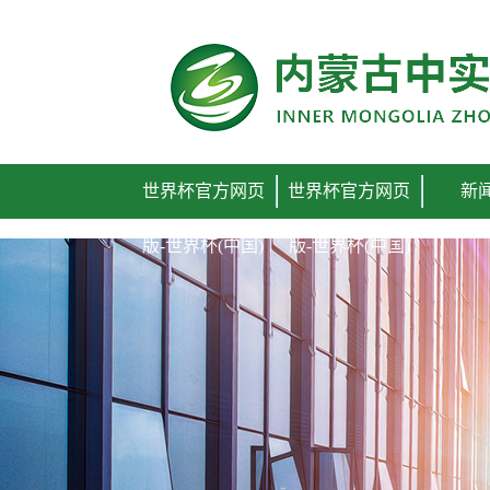
世界杯官方网页版
世界杯官方网页
世界杯官方网页
新
版-世界杯(中国)
版-世界杯(中国)