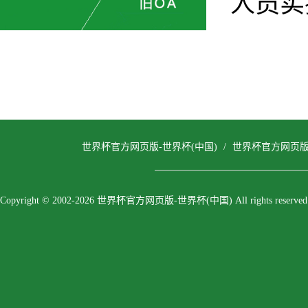
人员实
世界杯官方网页版-世界杯(中国)
/
世界杯官方网页版
Copyright © 2002-2026 世界杯官方网页版-世界杯(中国) All rights reserved