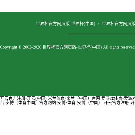
世界杯官方网页版-世界杯(中国)
/
世界杯官方网页版
Copyright © 2002-2026 世界杯官方网页版-世界杯(中国) All rights reserved
开云官方注册-开云(中国)
米兰体育-米兰（中国）官网
爱游戏体育-爱游戏
台
安博（体育中国）官方网站
安博·体育-安博（中国）
开云官方注册-开