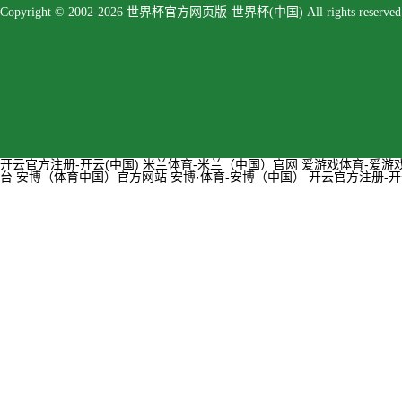
Copyright © 2002-2026 世界杯官方网页版-世界杯(中国) All rights reserved
开云官方注册-开云(中国)
米兰体育-米兰（中国）官网
爱游戏体育-爱游戏
台
安博（体育中国）官方网站
安博·体育-安博（中国）
开云官方注册-开