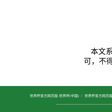
本文
可，不
世界杯官方网页版-世界杯(中国)
/
世界杯官方网页版