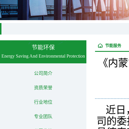
节能服务
节能环保
Energy Saving And Environmental Protection
《内蒙
公司简介
资质荣誉
行业地位
近日
专业团队
司的委