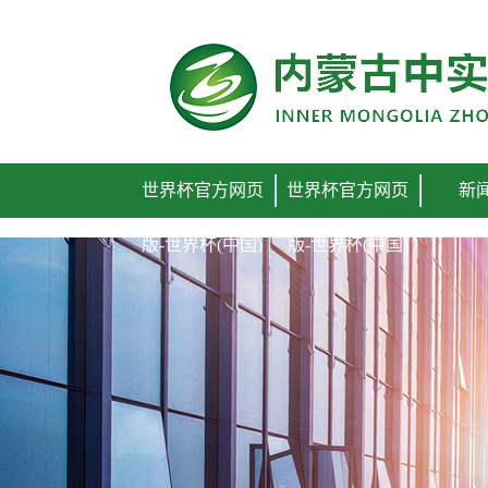
世界杯官方网页版
世界杯官方网页
世界杯官方网页
新
版-世界杯(中国)
版-世界杯(中国)