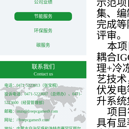
示范项
公司业绩
集、编
节能服务
完成等
环保服务
评审。
本项
碳服务
耦合I
理+冷
联系我们
Contact us
艺技术
电话：0471-5223613（张宝桐）
伏发电
投诉电话：0471-5223607（总师办）、0471-
升系统
5223600（经营管理部）
项目
邮箱：imzs@freepcgames9.com
具有显
网址：//freepcgames9.com/
地址：内蒙古自治区呼和浩特市赛罕区鄂尔