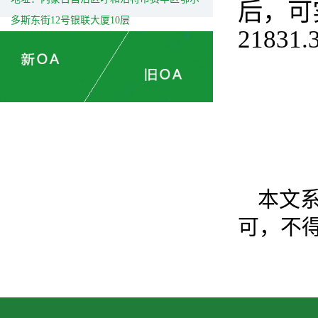
后，可
多斯东街12号银联大厦10层
21831
本文
可，不