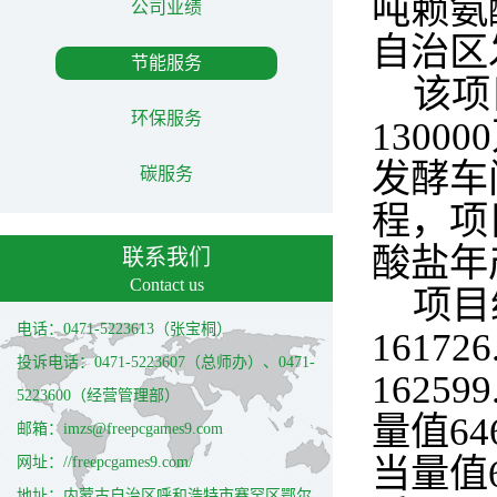
吨赖氨
公司业绩
自治区
节能服务
该项
环保服务
130
发酵车
碳服务
程，项
酸盐年
联系我们
Contact us
项目
电话：0471-5223613（张宝桐）
16172
投诉电话：0471-5223607（总师办）、0471-
1625
5223600（经营管理部）
量值64
邮箱：imzs@freepcgames9.com
当量值6
网址：//freepcgames9.com/
地址：内蒙古自治区呼和浩特市赛罕区鄂尔