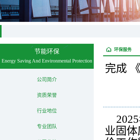
环保服务
节能环保
Energy Saving And Environmental Protection
完成 
公司简介
资质荣誉
行业地位
20
专业团队
业固体