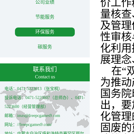
价工作
公司业绩
量核查
节能服务
及管理
环保服务
性审核
化利用
碳服务
展理念
在“
联系我们
Contact us
为推动
电话：0471-5223613（张宝桐）
国务院
投诉电话：0471-5223607（总师办）、0471-
出，要
5223600（经营管理部）
化管理
邮箱：imzs@freepcgames9.com
固废的
网址：//freepcgames9.com/
地址：内蒙古自治区呼和浩特市赛罕区鄂尔