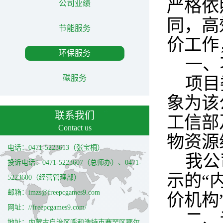
严格依
公司业绩
同，高
节能服务
价工作
环保服务
一、
碳服务
项目
象为该
联系我们
工信部
Contact us
物资源
电话：0471-5223613（张宝桐）
我公
投诉电话：0471-5223607（总师办）、0471-
示的“
5223600（经营管理部）
邮箱：imzs@freepcgames9.com
价机构
网址：//freepcgames9.com/
二、
地址：内蒙古自治区呼和浩特市赛罕区鄂尔