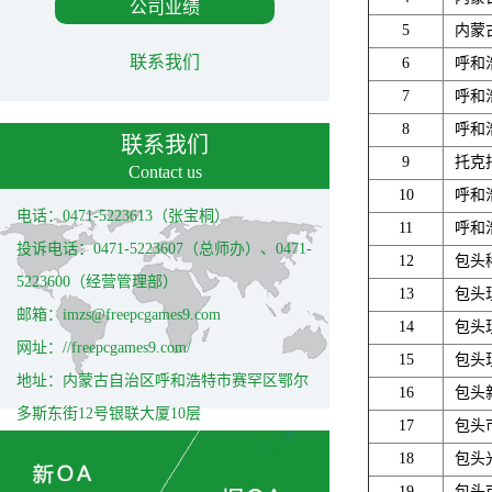
公司业绩
5
内蒙
联系我们
6
呼和
7
呼和
8
呼和
联系我们
9
托克
Contact us
10
呼和
电话：0471-5223613（张宝桐）
11
呼和
投诉电话：0471-5223607（总师办）、0471-
12
包头
5223600（经营管理部）
13
包头
邮箱：imzs@freepcgames9.com
14
包头
网址：//freepcgames9.com/
15
包头
地址：内蒙古自治区呼和浩特市赛罕区鄂尔
16
包头
多斯东街12号银联大厦10层
17
包头
18
包头
19
包头