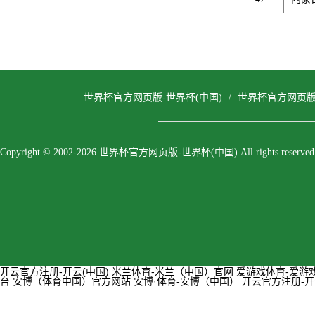
世界杯官方网页版-世界杯(中国)
/
世界杯官方网页版
Copyright © 2002-2026 世界杯官方网页版-世界杯(中国) All rights reserved
开云官方注册-开云(中国)
米兰体育-米兰（中国）官网
爱游戏体育-爱游戏
台
安博（体育中国）官方网站
安博·体育-安博（中国）
开云官方注册-开