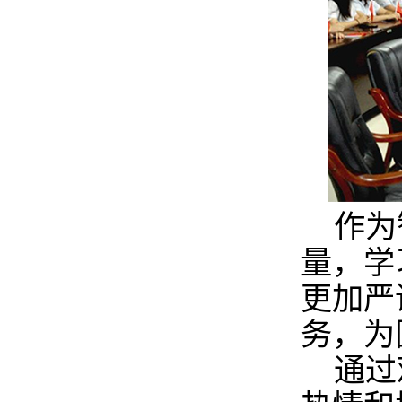
作为
量，学
更加严
务，为
通过